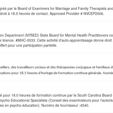
gréé par le Board of Examiners for Marriage and Family Therapists and 
 droit à 18.5 heures de contact. Approved Provider # NVCEP2006.
ion Department (NYSED) State Board for Mental Health Practitioners c
une licence. #MHC-0033. Cette activité d'auto-apprentissage donne droit
fert pour une participation partielle
.
nseillers, des travailleurs sociaux et des thérapeutes conjugaux et familiau
fications pour 18.5 heures d'horloge de formation continue générale. Numér
pour 18.0 heures de formation continue par le South Carolina Board o
ycho-Educational Specialists (Conseil des examinateurs pour l'autorisa
stes en psycho-éducation). Numéro de fournisseur :4540.