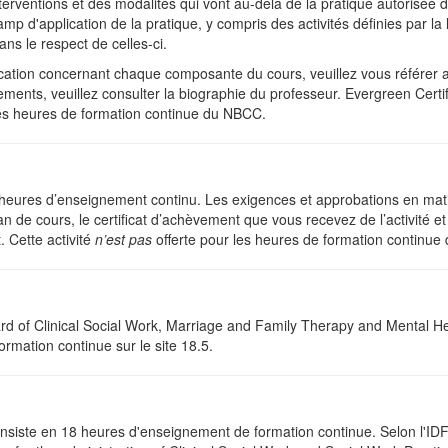
terventions et des modalités qui vont au-delà de la pratique autorisée 
p d'application de la pratique, y compris des activités définies par la 
ns le respect de celles-ci.
ication concernant chaque composante du cours, veuillez vous référer au
nts, veuillez consulter la biographie du professeur. Evergreen Certific
les heures de formation continue du NBCC.
heures d’enseignement continu. Les exigences et approbations en matiè
an de cours, le certificat d’achèvement que vous recevez de l’activité et
 Cette activité
n’est pas
offerte pour les heures de formation continu
oard of Clinical Social Work, Marriage and Family Therapy and Mental 
rmation continue sur le site 18.5.
consiste en 18 heures d'enseignement de formation continue. Selon l'I