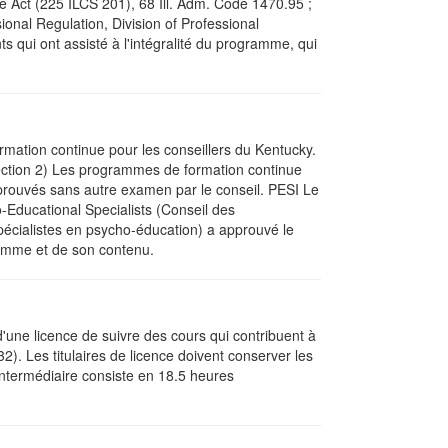
ce Act (225 ILCS 201), 68 Ill. Adm. Code 1470.95 ;
ional Regulation, Division of Professional
s qui ont assisté à l'intégralité du programme, qui
mation continue pour les conseillers du Kentucky.
ction 2) Les programmes de formation continue
approuvés sans autre examen par le conseil. PESI Le
-Educational Specialists (Conseil des
spécialistes en psycho-éducation) a approuvé le
ramme et de son contenu.
une licence de suivre des cours qui contribuent à
2). Les titulaires de licence doivent conserver les
 intermédiaire consiste en 18.5 heures