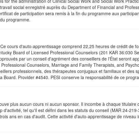
es for the administration of Clinical Social Work and Social Work Practi
travail social enregistré auprès du Department of Financial and Profess
ificat de participation sera remis à la fin du programme aux participant
on du programme.
. Ce cours d'auto-apprentissage comprend 22,25 heures de crédit de for
ntucky Board of Licensed Professional Counselors (201 KAR 36:030 Se
 approuvés par un conseil d'agrément des conseillers de l'État seront 
 Professional Counselors, Marriage and Family Therapists, and Psycho
eillers professionnels, des thérapeutes conjugaux et familiaux et des 
a Board. Provider #4540. PESI conserve la responsabilité de ce prog
ve plus aucun cours ni aucun sponsor. Il incombe à chaque titulaire d'
'activité, tel qu'il est défini dans les statuts du conseil (MAR 24-219-3
trois ans en cas d'audit. Cette activité d'auto-apprentissage de niveau