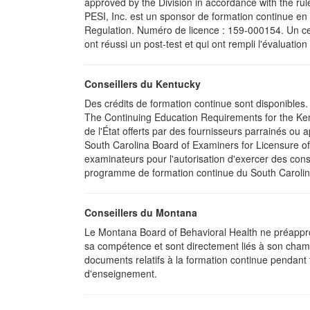
approved by the Division in accordance with the rul
PESI, Inc. est un sponsor de formation continue en 
Regulation. Numéro de licence : 159-000154. Un cert
ont réussi un post-test et qui ont rempli l'évaluati
Conseillers du Kentucky
Des crédits de formation continue sont disponibles
The Continuing Education Requirements for the Ke
de l'État offerts par des fournisseurs parrainés ou
South Carolina Board of Examiners for Licensure of
examinateurs pour l'autorisation d'exercer des cons
programme de formation continue du South Carolin
Conseillers du Montana
Le Montana Board of Behavioral Health ne préapprou
sa compétence et sont directement liés à son champ d
documents relatifs à la formation continue pendant 
d'enseignement.