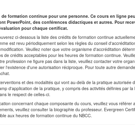
s) de formation continue pour une personne.
Ce cours en ligne peut
t PowerPoint, des conférences didactiques et autres. Pour recevo
'évaluation pour chaque certificat.
uverez ci-dessous la liste des crédits de formation continue actuelle
e est revu périodiquement selon les règles du conseil d'accréditation po
 modification. Veuillez noter que votre organisme d'accréditation déter
es de crédits acceptables pour les heures de formation continue. Veuille
re profession ne figure pas dans la liste, veuillez contacter votre or
ier l'existence d'une autorisation réciproque. Pour toute autre demande 
chat.
terventions et des modalités qui vont au-delà de la pratique autorisée 
p d'application de la pratique, y compris des activités définies par la 
ns le respect de celles-ci.
ication concernant chaque composante du cours, veuillez vous référer au
nts, veuillez consulter la biographie du professeur. Evergreen Certifi
ble aux heures de formation continue du NBCC.