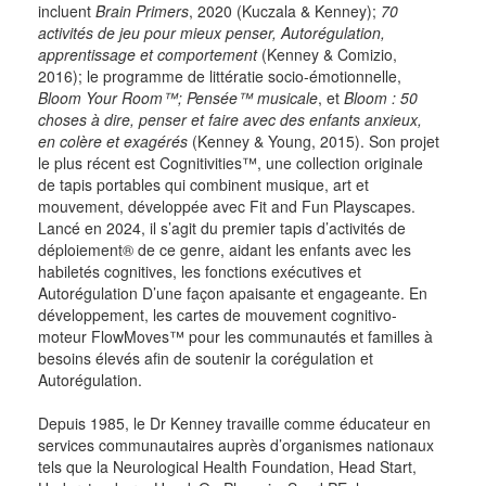
incluent
Brain Primers
, 2020 (Kuczala & Kenney);
70
activités de jeu pour mieux penser, Autorégulation,
apprentissage et comportement
(Kenney & Comizio,
2016); le programme de littératie socio-émotionnelle,
Bloom Your Room™; Pensée™ musicale
, et
Bloom : 50
choses à dire, penser et faire avec des enfants anxieux,
en colère et exagérés
(Kenney & Young, 2015). Son projet
le plus récent est Cognitivities™, une collection originale
de tapis portables qui combinent musique, art et
mouvement, développée avec Fit and Fun Playscapes.
Lancé en 2024, il s’agit du premier tapis d’activités de
déploiement® de ce genre, aidant les enfants avec les
habiletés cognitives, les fonctions exécutives et
Autorégulation D’une façon apaisante et engageante. En
développement, les cartes de mouvement cognitivo-
moteur FlowMoves™ pour les communautés et familles à
besoins élevés afin de soutenir la corégulation et
Autorégulation.
Depuis 1985, le Dr Kenney travaille comme éducateur en
services communautaires auprès d’organismes nationaux
tels que la Neurological Health Foundation, Head Start,