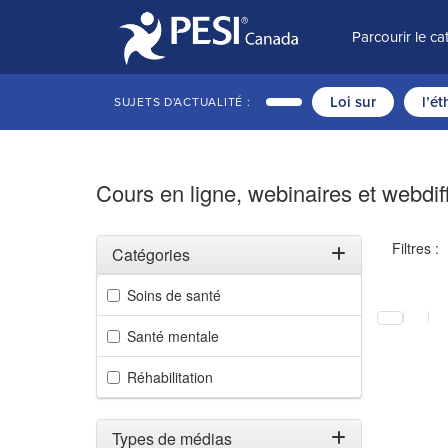
Parcourir le c
Loi sur
l’é
SUJETS D'ACTUALITÉ :
Cours en ligne, webinaires et webdif
Filtres :
Catégories
Filtrer par catégories
Soins de santé
Sélectionne
Santé mentale
Réhabilitation
Types de médias