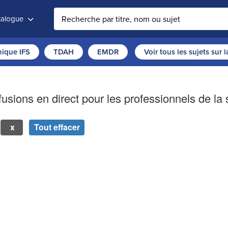
atalogue
thique IFS
TDAH
EMDR
Voir tous les sujets sur 
fusions en direct pour les professionnels de la
Tout effacer
r une nouvelle page mettra à jour la liste des produits ci-dessus.