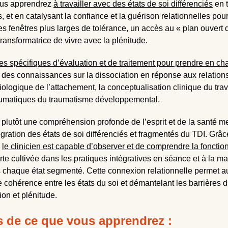
vous apprendrez
à travailler avec des états de soi différenciés
en t
 et en catalysant la confiance et la guérison relationnelles po
es fenêtres plus larges de tolérance, un accès au « plan ouvert d
ransformatrice de vivre avec la plénitude.
ies spécifiques d’évaluation et de traitement pour prendre en ch
des connaissances sur la dissociation en réponse aux relation
ogique de l’attachement, la conceptualisation clinique du trava
raumatiques du traumatisme développemental.
plutôt une compréhension profonde de l’esprit et de la santé me
égration des états de soi différenciés et fragmentés du TDI. Grâc
,
le clinicien est capable d’observer et de comprendre la fonctio
te cultivée dans les pratiques intégratives en séance et à la mai
s chaque état segmenté. Cette connexion relationnelle permet au
cohérence entre les états du soi et démantelant les barrières d
ion et plénitude.
ts de ce que vous apprendrez :