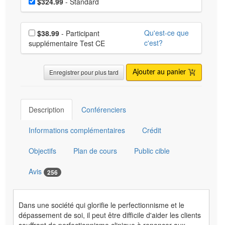
Prix
$324.99
- Standard
Choisissez un prix supplémentaire
Qu'est-ce que
$38.99
- Participant
c'est?
supplémentaire Test CE
Enregistrer pour plus tard
Ajouter au panier
Description
Conférenciers
Informations complémentaires
Crédit
Objectifs
Plan de cours
Public cible
Avis
256
Dans une société qui glorifie le perfectionnisme et le
dépassement de soi, il peut être difficile d'aider les clients