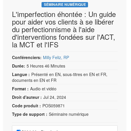
SÉMINAIRE NUMÉRIQUE
L'imperfection éhontée : Un guide
pour aider vos clients à se libérer
du perfectionnisme à l'aide
d'interventions fondées sur l'ACT,
la MCT et l'IFS
Conférenciers:
Milly Feliz, RP
Durée:
5 Heures 46 Minutes
Langue :
Présenté en EN, sous-titres en EN et FR,
documents en EN et FR
Format :
Audio et vidéo
Droit d'auteur :
Jul 24, 2024
Code produit :
POS059871
Type de support :
Séminaire numérique
Choisissez un prix