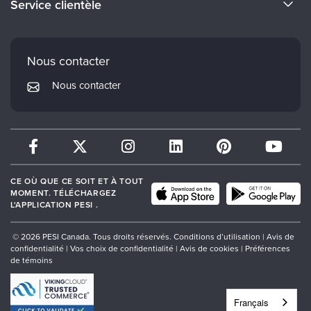
Service clientèle
Carrières
Institut Mindsight
Préférences en matière de courrier électronique
Faculté
PESI Édition
FAQ
Nous contacter
Réseau de psychothérapie
Mon compte
Nous contacter
Therapist.com
Politique de retour et de remboursement
CE OÙ QUE CE SOIT ET À TOUT
MOMENT. TÉLÉCHARGEZ
L'APPLICATION PESI .
© 2026 PESI Canada. Tous droits réservés.
Conditions d’utilisation
|
Avis de
confidentialité
|
Vos choix de confidentialité
|
Avis de cookies
|
Préférences
de témoins
Français