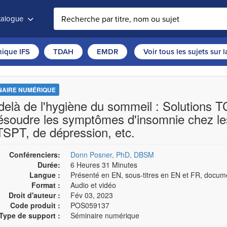
atalogue
thique IFS
TDAH
EMDR
Voir tous les sujets sur 
NAIRE NUMÉRIQUE
delà de l'hygiène du sommeil : Solutions TC
résoudre les symptômes d'insomnie chez les 
TSPT, de dépression, etc.
Conférenciers:
Donn Posner, PhD, DBSM
Durée:
6 Heures 31 Minutes
Langue :
Présenté en EN, sous-titres en EN et FR, docum
Format :
Audio et vidéo
Droit d'auteur :
Fév 03, 2023
Code produit :
POS059137
Type de support :
Séminaire numérique