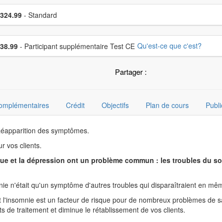
sissez un prix
x
324.99
- Standard
sissez un prix supplémentaire
Qu'est-ce que c'est?
38.99
- Participant supplémentaire Test CE
Partager :
complémentaires
Crédit
Objectifs
Plan de cours
Publi
 Réapparition des symptômes.
r vos clients.
ique et la dépression ont un problème commun : les troubles du 
ie n'était qu'un symptôme d'autres troubles qui disparaîtraient en mêm
t l'insomnie est un facteur de risque pour de nombreux problèmes de 
rts de traitement et diminue le rétablissement de vos clients.