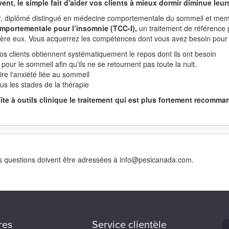
vent, le simple fait d'aider vos clients à mieux dormir diminue le
er, diplômé distingué en médecine comportementale du sommeil et memb
mportementale pour l’insomnie (TCC-I),
un traitement de référence
rrière eux. Vous acquerrez les compétences dont vous avez besoin pour 
os clients obtiennent systématiquement le repos dont ils ont besoin
 pour le sommeil afin qu'ils ne se retournent pas toute la nuit.
ire l'anxiété liée au sommeil
s les stades de la thérapie
oîte à outils clinique le traitement qui est plus fortement recom
. Les questions doivent être adressées à info@pesicanada.com.
res
Service clientèle