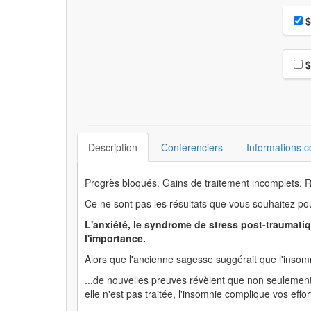
Choi
Pri
$
Choi
$
Description
Conférenciers
Informations 
Progrès bloqués. Gains de traitement incomplets.
Ce ne sont pas les résultats que vous souhaitez pou
L'anxiété, le syndrome de stress post-traumat
l'importance.
Alors que l'ancienne sagesse suggérait que l'insomn
...de nouvelles preuves révèlent que non seulemen
elle n'est pas traitée, l'insomnie complique vos effo