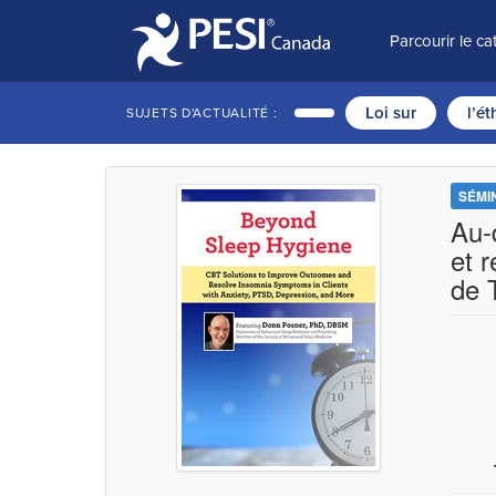
Parcourir le c
Loi sur
l’é
SUJETS D'ACTUALITÉ :
SÉMI
Au-
et 
de 