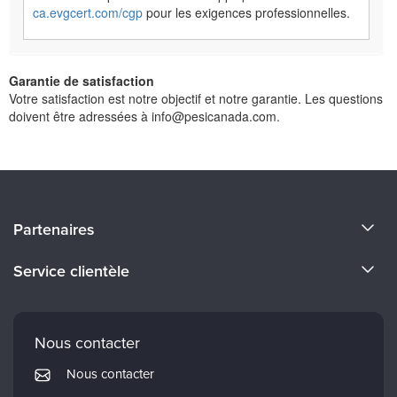
ca.evgcert.com/cgp
pour les exigences professionnelles.
Garantie de satisfaction
Votre satisfaction est notre objectif et notre garantie. Les questions
doivent être adressées à info@pesicanada.com.
À propos de nous
Partenaires
Devenir un Conférenciers
Certifications Evergreen
Service clientèle
Carrières
Institut Mindsight
Préférences en matière de courrier électronique
Faculté
PESI Édition
FAQ
Nous contacter
Réseau de psychothérapie
Mon compte
Nous contacter
Therapist.com
Politique de retour et de remboursement