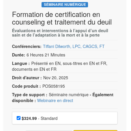
SÉMINAIRE NUMÉRIQUE
Formation de certification en
counseling et traitement du deuil
Évaluations et interventions à l’appui d’un deuil
sain et de l’adaptation à la mort et à la perte
Conférenciers:
Tiffani Dilworth, LPC, CAGCS, FT
Durée:
6 Heures 21 Minutes
Langue :
Présenté en EN, sous-titres en EN et FR,
documents en EN et FR
Droit d'auteur :
Nov 20, 2025
Code produit :
POS058195
Type de support :
Séminaire numérique
- Également
disponible :
Webinaire en direct
Choisissez un prix
Prix
$324.99
- Standard