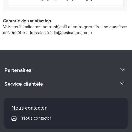
Garantie de satisfaction
Votre satisfaction est notre objectif et notre garantie. Les questions
doivent être adressées à info@pesicanada.com.
À propos de nous
Partenaires
Devenir un Conférenciers
Certifications Evergreen
Service clientèle
Carrières
Institut Mindsight
Préférences en matière de courrier électronique
Faculté
PESI Édition
FAQ
Nous contacter
Réseau de psychothérapie
Mon compte
Nous contacter
Therapist.com
Politique de retour et de remboursement