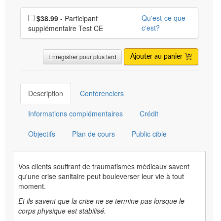
Choisissez un prix supplémentaire
Qu'est-ce que
$38.99
- Participant
c'est?
supplémentaire Test CE
Enregistrer pour plus tard
Ajouter au panier
Description
Conférenciers
Informations complémentaires
Crédit
Objectifs
Plan de cours
Public cible
Vos clients souffrant de traumatismes médicaux savent
qu'une crise sanitaire peut bouleverser leur vie à tout
moment.
Et ils savent que la crise ne se termine pas lorsque le
corps physique est stabilisé.