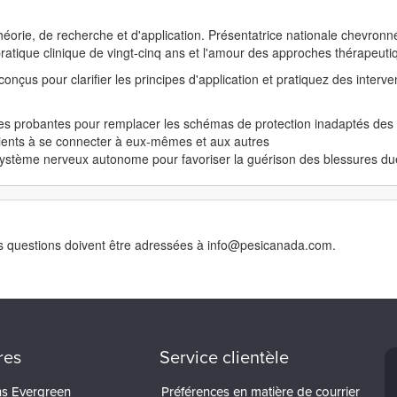
orie, de recherche et d'application. Présentatrice nationale chevronné
ratique clinique de vingt-cinq ans et l'amour des approches thérapeuti
nçus pour clarifier les principes d'application et pratiquez des interve
s probantes pour remplacer les schémas de protection inadaptés des c
lients à se connecter à eux-mêmes et aux autres
ystème nerveux autonome pour favoriser la guérison des blessures d
. Les questions doivent être adressées à info@pesicanada.com.
res
Service clientèle
ons Evergreen
Préférences en matière de courrier