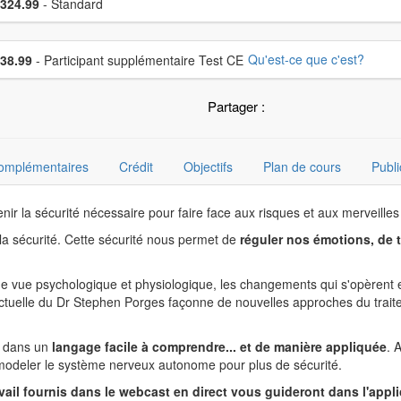
x
324.99
- Standard
sissez un prix supplémentaire
Qu'est-ce que c'est?
38.99
- Participant supplémentaire Test CE
Partager :
complémentaires
Crédit
Objectifs
Plan de cours
Publi
nir la sécurité nécessaire pour faire face aux risques et aux merveilles 
 la sécurité. Cette sécurité nous permet de
réguler nos émotions, de 
 vue psychologique et physiologique, les changements qui s'opèrent en 
actuelle du Dr Stephen Porges façonne de nouvelles approches du trai
ie dans un
langage facile à comprendre... et de manière appliquée
. 
odeler le système nerveux autonome pour plus de sécurité.
travail fournis dans le webcast en direct vous guideront dans l'ap