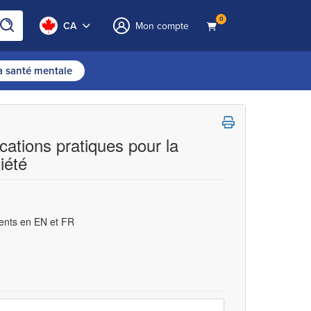
0
CA
Mon compte
la santé mentale
ications pratiques pour la
iété
ents en EN et FR