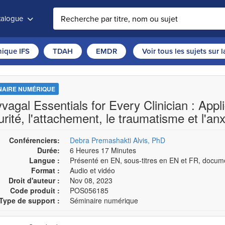
atalogue
thique IFS
TDAH
EMDR
Voir tous les sujets sur 
NAIRE NUMÉRIQUE
vagal Essentials for Every Clinician : Appl
rité, l'attachement, le traumatisme et l'anx
Conférenciers:
Debra Premashakti Alvis, PhD
Durée:
6 Heures 17 Minutes
Langue :
Présenté en EN, sous-titres en EN et FR, docum
Format :
Audio et vidéo
Droit d'auteur :
Nov 08, 2023
Code produit :
POS056185
Type de support :
Séminaire numérique
sissez un prix