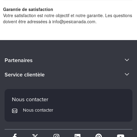
Garantie de satisfaction
Votre satisfaction est notre objectif et notre garantie. Les questions
doivent être adressées à info@pesicanada.com.
À propos de nous
Partenaires
Devenir un Conférenciers
Certifications Evergreen
Service clientèle
Carrières
Institut Mindsight
Préférences en matière de courrier électronique
Faculté
PESI Édition
FAQ
Nous contacter
Réseau de psychothérapie
Mon compte
Nous contacter
Therapist.com
Politique de retour et de remboursement