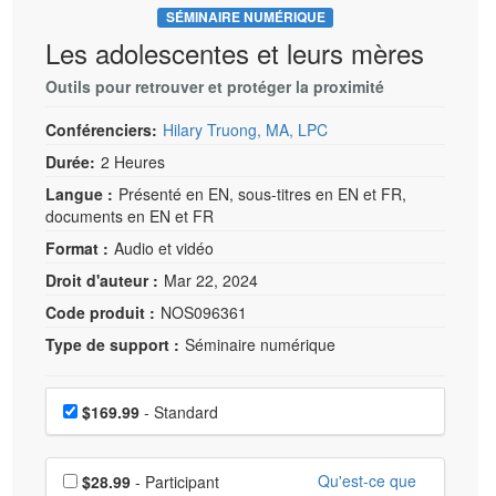
SÉMINAIRE NUMÉRIQUE
Les adolescentes et leurs mères
Outils pour retrouver et protéger la proximité
Conférenciers:
Hilary Truong, MA, LPC
Durée:
2 Heures
Langue :
Présenté en EN, sous-titres en EN et FR,
documents en EN et FR
Format :
Audio et vidéo
Droit d'auteur :
Mar 22, 2024
Code produit :
NOS096361
Type de support :
Séminaire numérique
Choisissez un prix
Prix
$169.99
- Standard
Choisissez un prix supplémentaire
Qu'est-ce que
$28.99
- Participant