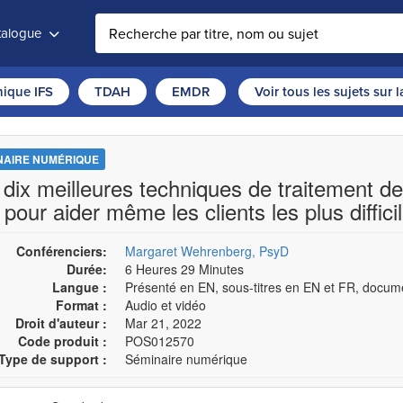
atalogue
thique IFS
TDAH
EMDR
Voir tous les sujets sur 
NAIRE NUMÉRIQUE
 dix meilleures techniques de traitement de 
 pour aider même les clients les plus diffici
Conférenciers:
Margaret Wehrenberg, PsyD
Durée:
6 Heures 29 Minutes
Langue :
Présenté en EN, sous-titres en EN et FR, docum
Format :
Audio et vidéo
Droit d'auteur :
Mar 21, 2022
Code produit :
POS012570
Type de support :
Séminaire numérique
sissez un prix