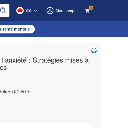
0
CA
Mon compte
la santé mentale
l'anxiété : Stratégies mises à
les
ents en EN et FR