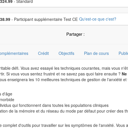
x
324.99
- Standard
sissez un prix supplémentaire
Qu'est-ce que c'est?
38.99
- Participant supplémentaire Test CE
Partager :
complémentaires
Crédit
Objectifs
Plan de cours
Publi
éritable défi. Vous avez essayé les techniques courantes, mais vous n'ê
rtir. Si vous vous sentez frustré et ne savez pas quoi faire ensuite ?
Ne 
ous enseignera les 10 meilleures techniques de gestion de l'anxiété et v
s d'âge
comorbide
dividus qui fonctionnent dans toutes les populations cliniques
ation de la mémoire et du réseau du mode par défaut pour créer des thé
omplet d'outils pour travailler sur les symptômes de l'anxiété. Vous 