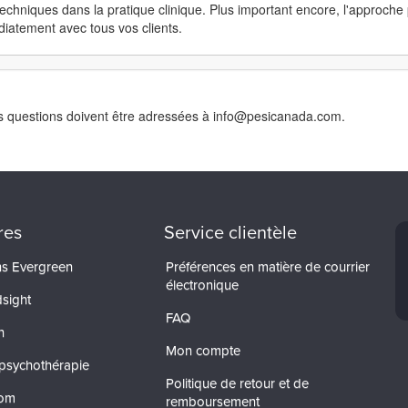
techniques dans la pratique clinique. Plus important encore, l'approch
diatement avec tous vos clients.
. Les questions doivent être adressées à info@pesicanada.com.
res
Service clientèle
ons Evergreen
Préférences en matière de courrier
électronique
dsight
FAQ
n
Mon compte
psychothérapie
Politique de retour et de
com
remboursement