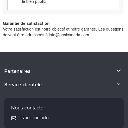
le bien public
Garantie de satisfaction
Votre satisfaction est notre objectif et notre garantie. Les questions
doivent être adressées à info@pesicanada.com.
À propos de nous
Partenaires
Devenir un Conférenciers
Certifications Evergreen
Service clientèle
Carrières
Institut Mindsight
Préférences en matière de courrier électronique
Faculté
PESI Édition
FAQ
Nous contacter
Réseau de psychothérapie
Mon compte
Nous contacter
Therapist.com
Politique de retour et de remboursement