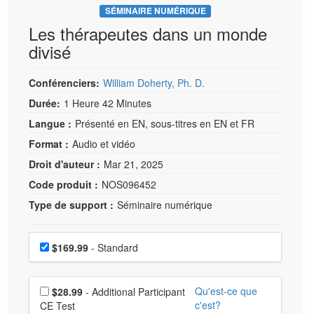
SÉMINAIRE NUMÉRIQUE
Les thérapeutes dans un monde
divisé
Conférenciers:
William Doherty, Ph. D.
Durée:
1 Heure 42 Minutes
Langue :
Présenté en EN, sous-titres en EN et FR
Format :
Audio et vidéo
Droit d'auteur :
Mar 21, 2025
Code produit :
NOS096452
Type de support :
Séminaire numérique
Choisissez un prix
Prix
$169.99
- Standard
Choisissez un prix supplémentaire
Qu'est-ce que
$28.99
- Additional Participant
c'est?
CE Test