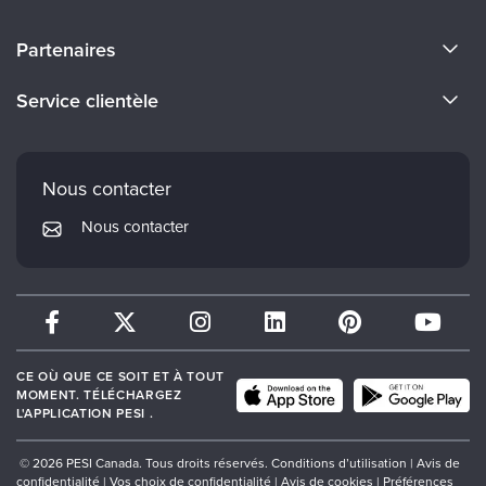
À propos de nous
Partenaires
Devenir un Conférenciers
Certifications Evergreen
Service clientèle
Carrières
Institut Mindsight
Préférences en matière de courrier électronique
Faculté
PESI Édition
FAQ
Nous contacter
Réseau de psychothérapie
Mon compte
Nous contacter
Therapist.com
Politique de retour et de remboursement
CE OÙ QUE CE SOIT ET À TOUT
MOMENT. TÉLÉCHARGEZ
L'APPLICATION PESI .
© 2026 PESI Canada. Tous droits réservés.
Conditions d’utilisation
|
Avis de
confidentialité
|
Vos choix de confidentialité
|
Avis de cookies
|
Préférences