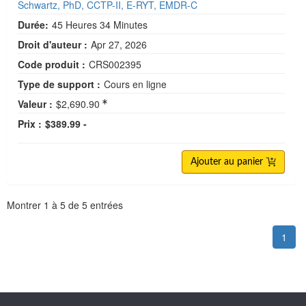
Schwartz, PhD, CCTP-II, E-RYT, EMDR-C
Durée:
45 Heures 34 Minutes
Droit d'auteur :
Apr 27, 2026
Code produit :
CRS002395
Type de support :
Cours en ligne
Valeur :
$2,690.90
Prix :
$389.99 -
Ajouter au panier
Pagination
Montrer
1
à
5
de
5
entrées
1