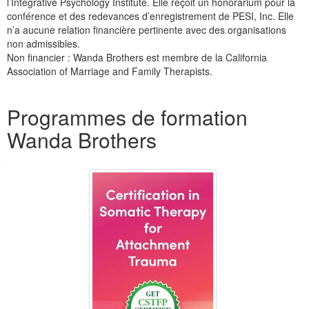
l’Integrative Psychology Institute. Elle reçoit un honorarium pour la
conférence et des redevances d’enregistrement de PESI, Inc. Elle
n’a aucune relation financière pertinente avec des organisations
non admissibles.
Non financier : Wanda Brothers est membre de la California
Association of Marriage and Family Therapists.
Produits 1 à 5 de 5
Programmes de formation
Wanda Brothers