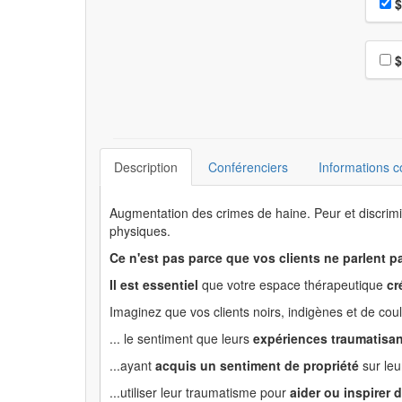
Pri
$
Choi
$
Description
Conférenciers
Informations 
Augmentation des crimes de haine. Peur et discrimin
physiques.
Ce n'est pas parce que vos clients ne parlent pa
Il est essentiel
que votre espace thérapeutique
cr
Imaginez que vos clients noirs, indigènes et de coul
... le sentiment que leurs
expériences traumatisant
...ayant
acquis un sentiment de propriété
sur le
...utiliser leur traumatisme pour
aider ou inspirer 