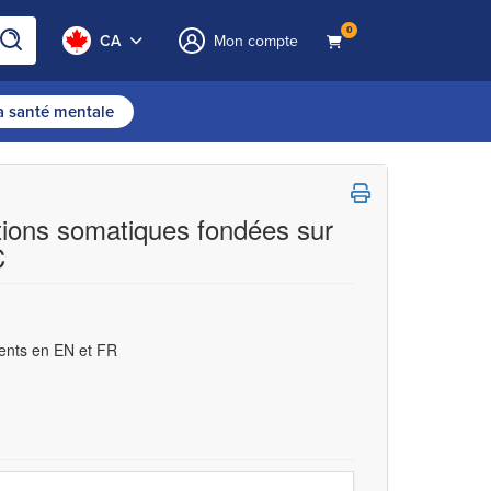
0
CA
Mon compte
la santé mentale
ntions somatiques fondées sur
C
ents en EN et FR