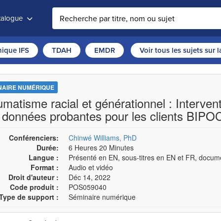
atalogue
thique IFS
TDAH
EMDR
Voir tous les sujets sur 
NAIRE NUMÉRIQUE
umatisme racial et générationnel : Interve
 données probantes pour les clients BIPO
Conférenciers:
Chinwé Williams, PhD
Durée:
6 Heures 20 Minutes
Langue :
Présenté en EN, sous-titres en EN et FR, docum
Format :
Audio et vidéo
Droit d'auteur :
Déc 14, 2022
Code produit :
POS059040
Type de support :
Séminaire numérique
sissez un prix