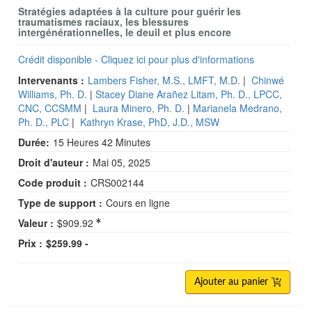
Stratégies adaptées à la culture pour guérir les
traumatismes raciaux, les blessures
intergénérationnelles, le deuil et plus encore
Crédit disponible - Cliquez ici pour plus d'informations
Intervenants :
Lambers Fisher, M.S., LMFT, M.D.
|
Chinwé
Williams, Ph. D.
|
Stacey Diane Arañez Litam, Ph. D., LPCC,
CNC, CCSMM
|
Laura Minero, Ph. D.
|
Marianela Medrano,
Ph. D., PLC
|
Kathryn Krase, PhD, J.D., MSW
Durée:
15 Heures 42 Minutes
Droit d'auteur :
Mai 05, 2025
Code produit :
CRS002144
Type de support :
Cours en ligne
Valeur :
$909.92
Prix :
$259.99 -
Ajouter au panier