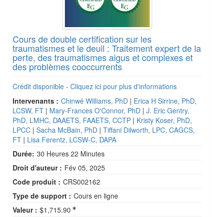
Cours de double certification sur les
traumatismes et le deuil : Traitement expert de la
perte, des traumatismes aigus et complexes et
des problèmes cooccurrents
Crédit disponible - Cliquez ici pour plus d'informations
Intervenants :
Chinwé Williams, PhD
|
Erica H Sirrine, PhD,
LCSW, FT
|
Mary-Frances O'Connor, PhD
|
J. Eric Gentry,
PhD, LMHC, DAAETS, FAAETS, CCTP
|
Kristy Koser, PhD,
LPCC
|
Sacha McBain, PhD
|
Tiffani Dilworth, LPC, CAGCS,
FT
|
Lisa Ferentz, LCSW-C, DAPA
Durée:
30 Heures 22 Minutes
Droit d'auteur :
Fév 05, 2025
Code produit :
CRS002162
Type de support :
Cours en ligne
Valeur :
$1,715.90