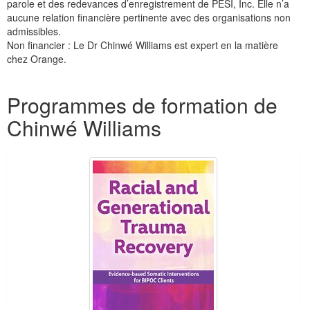
parole et des redevances d’enregistrement de PESI, Inc. Elle n’a
aucune relation financière pertinente avec des organisations non
admissibles.
Non financier : Le Dr Chinwé Williams est expert en la matière
chez Orange.
Produits 1 à 5 de 10
Programmes de formation de
Chinwé Williams