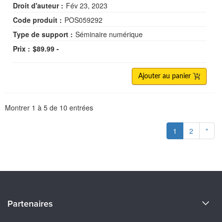
Droit d'auteur :
Fév 23, 2023
Code produit :
POS059292
Type de support :
Séminaire numérique
Prix :
$89.99 -
Ajouter au panier
Pagination
Montrer
1
à
5
de
10
entrées
1
2
"
À propos de nous
Partenaires
Devenir un Conférenciers
Certifications Evergreen