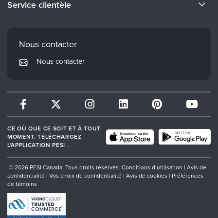
Service clientèle
Carrières
Institut Mindsight
Préférences en matière de courrier électronique
Faculté
PESI Édition
FAQ
Nous contacter
Réseau de psychothérapie
Mon compte
Nous contacter
Therapist.com
Politique de retour et de remboursement
CE OÙ QUE CE SOIT ET À TOUT
MOMENT. TÉLÉCHARGEZ
L'APPLICATION PESI .
© 2026 PESI Canada. Tous droits réservés.
Conditions d’utilisation
|
Avis de
confidentialité
|
Vos choix de confidentialité
|
Avis de cookies
|
Préférences
de témoins