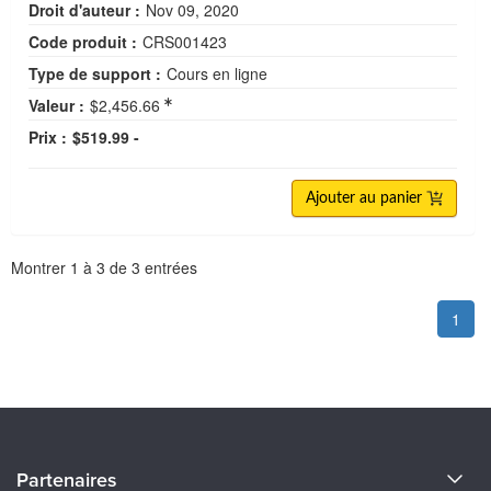
Droit d'auteur :
Nov 09, 2020
Code produit :
CRS001423
Type de support :
Cours en ligne
Valeur :
$2,456.66
Prix :
$519.99 -
Ajouter au panier
Pagination
Montrer
1
à
3
de
3
entrées
1
À propos de nous
Partenaires