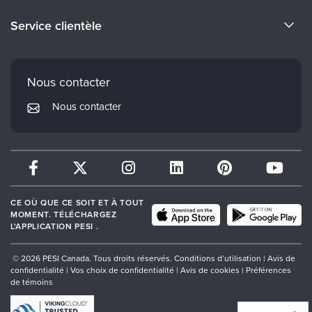
Devenir un Conférenciers
Certifications Evergreen
Service clientèle
Carrières
Institut Mindsight
Préférences en matière de courrier électronique
Faculté
PESI Édition
FAQ
Nous contacter
Réseau de psychothérapie
Mon compte
Nous contacter
Therapist.com
Politique de retour et de remboursement
CE OÙ QUE CE SOIT ET À TOUT
MOMENT. TÉLÉCHARGEZ
L'APPLICATION PESI .
© 2026 PESI Canada. Tous droits réservés.
Conditions d’utilisation
|
Avis de
confidentialité
|
Vos choix de confidentialité
|
Avis de cookies
|
Préférences
de témoins