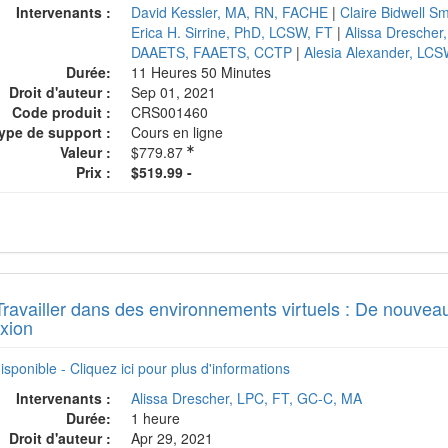
Intervenants :
David Kessler, MA, RN, FACHE
|
Claire Bidwell S
Erica H. Sirrine, PhD, LCSW, FT
|
Alissa Drescher
DAAETS, FAAETS, CCTP
|
Alesia Alexander, LC
Durée:
11 Heures 50 Minutes
Droit d'auteur :
Sep 01, 2021
Code produit :
CRS001460
ype de support :
Cours en ligne
Valeur :
$779.87
Prix :
$519.99 -
Travailler dans des environnements virtuels : De nouveau
xion
isponible - Cliquez ici pour plus d'informations
Intervenants :
Alissa Drescher, LPC, FT, GC-C, MA
Durée:
1 heure
Droit d'auteur :
Apr 29, 2021