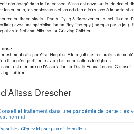
 avoir déménagé dans le Tennessee, Alissa est devenue fondatrice et di
er les enfants, les adolescents et les adultes à faire face à la perte et
ne bourse en thanatologie : Death, Dying & Bereavement et est titulaire
amiliale) avec une spécialisation en Play Therapy (thérapie par le jeu).
 et de la National Alliance for Grieving Children.
ions :
her est employée par Alive Hospice. Elle reçoit des honoraires de con
tion financière pertinente avec des organisations inéligibles.
rescher est membre de l'Association for Death Education and Counselin
eving Children.
d'Alissa Drescher
Conseil et traitement dans une pandémie de perte : les v
'est normal
isponible - Cliquez ici pour plus d'informations