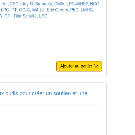
mith, LCPC
|
Joy R. Samuels, DMin, LPC-MHSP, NCC
|
, LPC, FT, GC-C, MA
|
J. Eric Gentry, PhD, LMHC,
SW, CT
|
Rita Schulte, LPC
Ajouter au panier
x outils pour créer un soutien et une