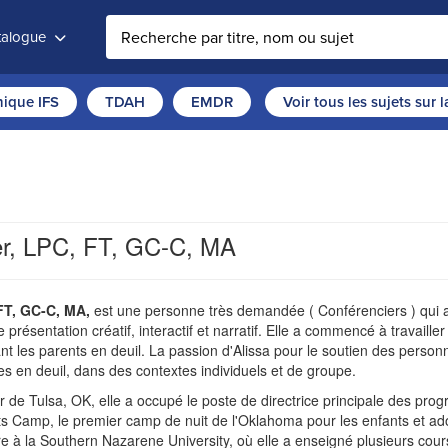
atalogue
thique IFS
TDAH
EMDR
Voir tous les sujets sur 
er, LPC, FT, GC-C, MA
 FT, GC-C, MA,
est une personne très demandée ( Conférenciers ) qui abo
 présentation créatif, interactif et narratif. Elle a commencé à travail
 les parents en deuil. La passion d'Alissa pour le soutien des person
es en deuil, dans des contextes individuels et de groupe.
r de Tulsa, OK, elle a occupé le poste de directrice principale des p
s Camp, le premier camp de nuit de l'Oklahoma pour les enfants et ado
ire à la Southern Nazarene University, où elle a enseigné plusieurs cou