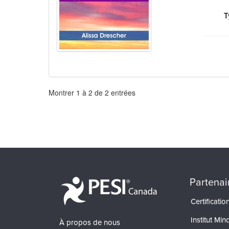
T
Pagination
Montrer
1
à
2
de
2
entrées
Partenai
Certificati
Institut Min
À propos de nous