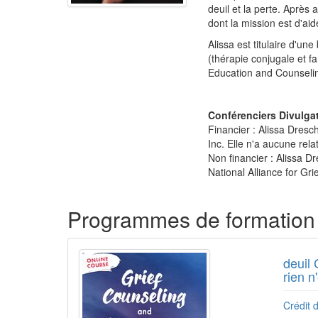
deuil et la perte. Après
dont la mission est d'aid
Alissa est titulaire d'u
(thérapie conjugale et f
Education and Counseling
Conférenciers Divulgat
Financier : Alissa Dresc
Inc. Elle n'a aucune rela
Non financier : Alissa D
National Alliance for Gri
Produits 1 à 2 de 2
Programmes de formation 
deuil 
rien n
Crédit d