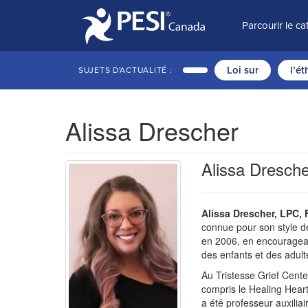
Parcourir le c
Loi sur
l’é
SUJETS D'ACTUALITÉ :
Alissa Drescher
Alissa Dresch
Alissa Drescher, LPC,
connue pour son style de
en 2006, en encourageant
des enfants et des adult
Au Tristesse Grief Cente
compris le Healing Heart
a été professeur auxilia