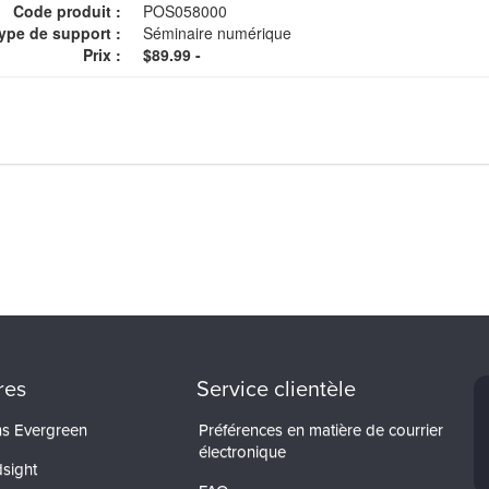
Code produit :
POS058000
ype de support :
Séminaire numérique
Prix :
$89.99 -
res
Service clientèle
ons Evergreen
Préférences en matière de courrier
électronique
dsight