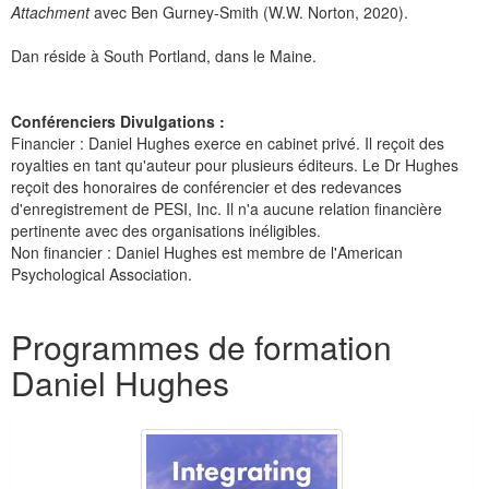
Attachment
avec Ben Gurney-Smith (W.W. Norton, 2020).
Dan réside à South Portland, dans le Maine.
Conférenciers Divulgations :
Financier : Daniel Hughes exerce en cabinet privé. Il reçoit des
royalties en tant qu'auteur pour plusieurs éditeurs. Le Dr Hughes
reçoit des honoraires de conférencier et des redevances
d'enregistrement de PESI, Inc. Il n'a aucune relation financière
pertinente avec des organisations inéligibles.
Non financier : Daniel Hughes est membre de l'American
Psychological Association.
Produits 1 à 2 de 2
Programmes de formation
Daniel Hughes