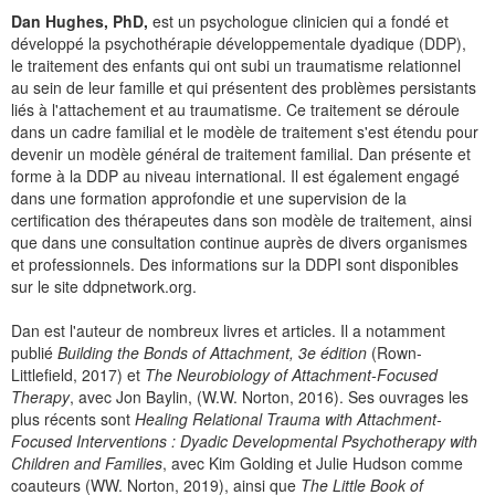
Dan Hughes, PhD,
est un psychologue clinicien qui a fondé et
développé la psychothérapie développementale dyadique (DDP),
le traitement des enfants qui ont subi un traumatisme relationnel
au sein de leur famille et qui présentent des problèmes persistants
liés à l'attachement et au traumatisme. Ce traitement se déroule
dans un cadre familial et le modèle de traitement s'est étendu pour
devenir un modèle général de traitement familial. Dan présente et
forme à la DDP au niveau international. Il est également engagé
dans une formation approfondie et une supervision de la
certification des thérapeutes dans son modèle de traitement, ainsi
que dans une consultation continue auprès de divers organismes
et professionnels. Des informations sur la DDPI sont disponibles
sur le site ddpnetwork.org.
Dan est l'auteur de nombreux livres et articles. Il a notamment
publié
Building the Bonds of Attachment, 3e édition
(Rown-
Littlefield, 2017) et
The Neurobiology of Attachment-Focused
Therapy
, avec Jon Baylin, (W.W. Norton, 2016). Ses ouvrages les
plus récents sont
Healing Relational Trauma with Attachment-
Focused Interventions : Dyadic Developmental Psychotherapy with
Children and Families
, avec Kim Golding et Julie Hudson comme
coauteurs (WW. Norton, 2019), ainsi que
The Little Book of