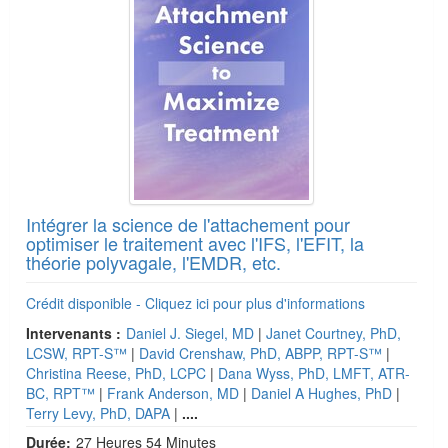
Intégrer la science de l'attachement pour
optimiser le traitement avec l'IFS, l'EFIT, la
théorie polyvagale, l'EMDR, etc.
Crédit disponible - Cliquez ici pour plus d'informations
Intervenants :
Daniel J. Siegel, MD
|
Janet Courtney, PhD,
LCSW, RPT-S™
|
David Crenshaw, PhD, ABPP, RPT-S™
|
Christina Reese, PhD, LCPC
|
Dana Wyss, PhD, LMFT, ATR-
BC, RPT™
|
Frank Anderson, MD
|
Daniel A Hughes, PhD
|
Terry Levy, PhD, DAPA
|
....
Durée:
27 Heures 54 Minutes