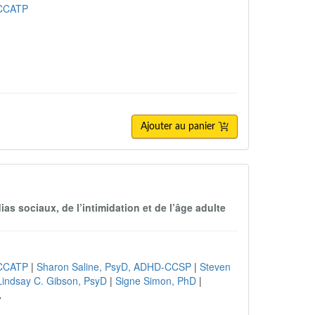
 CCATP
Ajouter au panier
as sociaux, de l’intimidation et de l’âge adulte
 CCATP
|
Sharon Saline, PsyD, ADHD-CCSP
|
Steven
Lindsay C. Gibson, PsyD
|
Signe Simon, PhD
|
.