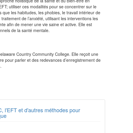
approche holistique de la santé et du bien-être en
EFT; utiliser ces modalités pour se concentrer sur le
ue les habitudes, les phobies, le travail intérieur de
 traitement de l’anxiété, utilisant les interventions les
nte afin de mener une vie saine et active. Elle est
onnels de la santé mentale.
 Delaware Country Community College. Elle reçoit une
aire pour parler et des redevances d’enregistrement de
.
CC, l'EFT et d'autres méthodes pour
que