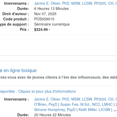
Intervenants :
Janine E. Oliver, PhD, MSW, LCSW, RYI200, CH,
Durée:
6 Heures 13 Minutes
Droit d'auteur :
Nov 07, 2025
Code produit :
POS059015
ype de support :
Séminaire numérique
Prix :
$324.99 -
e en ligne toxique
ez-vous avec de jeunes clients à l’ère des influenceurs, des médi
isponible - Cliquez ici pour plus d'informations
Intervenants :
Janine E. Oliver, PhD, MSW, LCSW, RYI200, CH,
O'Brien, PsyD
|
Susan Fee, M.Ed., NCC, LMHC
|
Simone Humphrey, PsyD
|
Keith Miller, LICSW
|
...
Durée:
20 Heures 22 Minutes