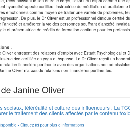
fié, reconnaissant le lien entre le corps, l’esprit et l’esprit comme une 
nt hypnothérapeute certifiée, instructrice de méditation et praticienne 
res émotionnels comme moyen de traiter une variété de problèmes, tels q
 régression. De plus, le Dr Oliver est un professionnel clinique certifié du
r l’anxiété et améliorer la vie des personnes souffrant d’anxiété invalida
ie et présentatrice de crédits de formation continue pour les professi
ions :
 Oliver entretient des relations d’emploi avec Estadt Psychological et
instructrice certifiée en yoga et hypnose. Le Dr Oliver reçoit un honor
ne relation financière pertinente avec des organisations non admissibles
Janine Oliver n’a pas de relations non financières pertinentes.
de Janine Oliver
 sociaux, téléréalité et culture des influenceurs : La T
rer le traitement des clients affectés par le contenu toxi
isponible - Cliquez ici pour plus d'informations