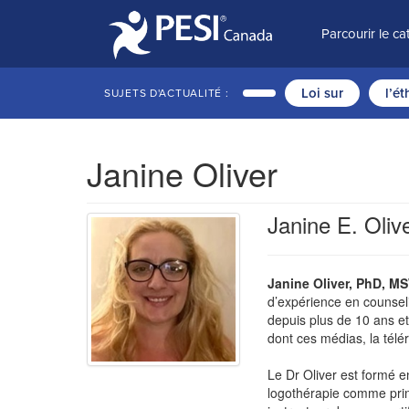
Parcourir le c
Loi sur
l’é
SUJETS D'ACTUALITÉ :
Janine Oliver
Janine E. Oli
Janine Oliver, PhD, M
d’expérience en counseli
depuis plus de 10 ans e
dont ces médias, la télé
Le Dr Oliver est formé e
logothérapie comme princi