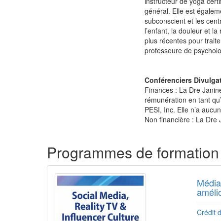
instructeur de yoga certi
général. Elle est égaleme
subconscient et les cent
l’enfant, la douleur et la
plus récentes pour traite
professeure de psycholog
Conférenciers Divulgat
Finances : La Dre Janine
rémunération en tant qu’
PESI, Inc. Elle n’a aucu
Non financière : La Dre 
Produits 1 à 2 de 2
Programmes de formation 
Médias
amélio
Crédit d