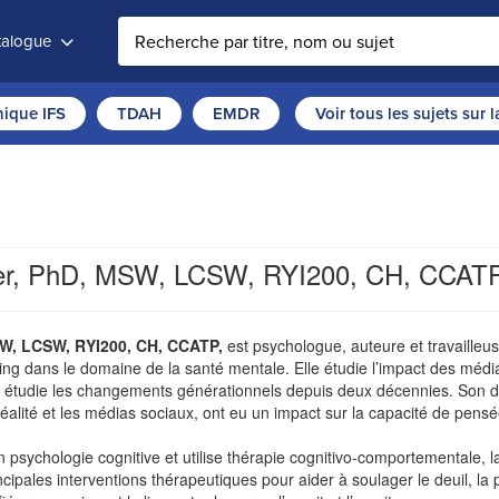
atalogue
thique IFS
TDAH
EMDR
Voir tous les sujets sur 
ver, PhD, MSW, LCSW, RYI200, CH, CCAT
SW, LCSW, RYI200, CH, CCATP,
est psychologue, auteure et travailleu
ng dans le domaine de la santé mentale. Elle étudie l’impact des médias 
t étudie les changements générationnels depuis deux décennies. Son do
réalité et les médias sociaux, ont eu un impact sur la capacité de pensé
n psychologie cognitive et utilise thérapie cognitivo-comportementale, l
pales interventions thérapeutiques pour aider à soulager le deuil, la pe