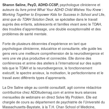
Sharon Saline, PsyD, ADHD-CCSP,
psychologue clinicienne et
auteure du livre
primé What Your ADHD Child Wishes You Knew :
Working Together to Empower Kids for Success in School and
Life,
ainsi
que du TDAH Solution Deck,
se spécialise dans le travail
auprès des enfants, adolescents et familles vivant avec le TDAH,
des troubles d’apprentissage, une double exceptionnalité et des
problèmes de santé mentale.
Forte de plusieurs décennies d’expérience en tant que
psychologue clinicienne, éducatrice et consultante, elle guide les
gens vers une meilleure compréhension de la neurodivergence et
vers une vie plus productive et connectée. Elle donne des
conférences et anime des ateliers à l’international sur des sujets
tels que le TDAH et la neurodivergence, le fonctionnement
exécutif, le spectre anxieux, la motivation, le perfectionnisme et le
travail avec différents types d’apprenants.
La Dre Saline siège au comité consultatif, agit comme rédactrice
contributrice chez ADDitudemag.com et anime leurs séances
mensuelles de webinaire en direct Solve My Problem. Elle est
chargée de cours au département de psychiatrie de l’Université du
Massachusetts-Baystate, à la T.H. Chan School of Medicine,