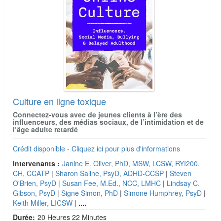
Culture en ligne toxique
Connectez-vous avec de jeunes clients à l’ère des
influenceurs, des médias sociaux, de l’intimidation et de
l’âge adulte retardé
Crédit disponible - Cliquez ici pour plus d'informations
Intervenants :
Janine E. Oliver, PhD, MSW, LCSW, RYI200,
CH, CCATP
|
Sharon Saline, PsyD, ADHD-CCSP
|
Steven
O'Brien, PsyD
|
Susan Fee, M.Ed., NCC, LMHC
|
Lindsay C.
Gibson, PsyD
|
Signe Simon, PhD
|
Simone Humphrey, PsyD
|
Keith Miller, LICSW
|
....
Durée:
20 Heures 22 Minutes