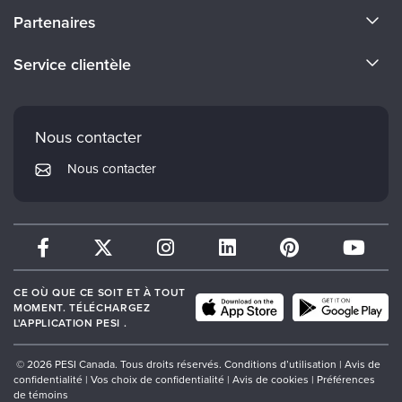
À propos de nous
Partenaires
Devenir un Conférenciers
Certifications Evergreen
Service clientèle
Carrières
Institut Mindsight
Préférences en matière de courrier électronique
Faculté
PESI Édition
FAQ
Nous contacter
Réseau de psychothérapie
Mon compte
Nous contacter
Therapist.com
Politique de retour et de remboursement
CE OÙ QUE CE SOIT ET À TOUT
MOMENT. TÉLÉCHARGEZ
L'APPLICATION PESI .
© 2026 PESI Canada. Tous droits réservés.
Conditions d’utilisation
|
Avis de
confidentialité
|
Vos choix de confidentialité
|
Avis de cookies
|
Préférences
de témoins