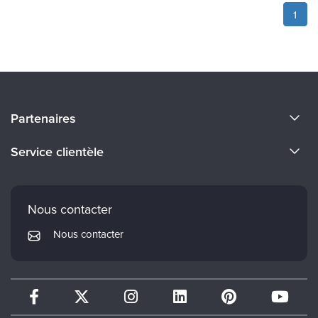
1
À propos de nous
Partenaires
Devenir un Conférenciers
Certifications Evergreen
Service clientèle
Carrières
Institut Mindsight
Préférences en matière de courrier électronique
Faculté
PESI Édition
FAQ
Nous contacter
Réseau de psychothérapie
Mon compte
Nous contacter
Therapist.com
Politique de retour et de remboursement