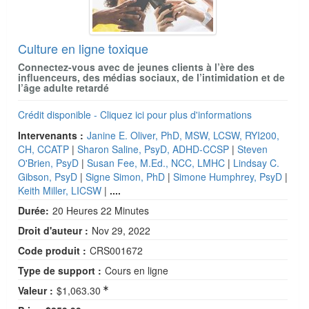
Culture en ligne toxique
Connectez-vous avec de jeunes clients à l’ère des
influenceurs, des médias sociaux, de l’intimidation et de
l’âge adulte retardé
Crédit disponible - Cliquez ici pour plus d'informations
Intervenants :
Janine E. Oliver, PhD, MSW, LCSW, RYI200,
CH, CCATP
|
Sharon Saline, PsyD, ADHD-CCSP
|
Steven
O'Brien, PsyD
|
Susan Fee, M.Ed., NCC, LMHC
|
Lindsay C.
Gibson, PsyD
|
Signe Simon, PhD
|
Simone Humphrey, PsyD
|
Keith Miller, LICSW
|
....
Durée:
20 Heures 22 Minutes
Droit d'auteur :
Nov 29, 2022
Code produit :
CRS001672
Type de support :
Cours en ligne
Valeur :
$1,063.30