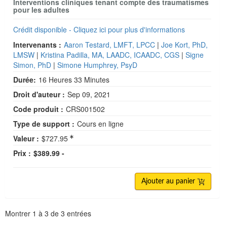
Interventions cliniques tenant compte des traumatismes
pour les adultes
Crédit disponible - Cliquez ici pour plus d'informations
Intervenants :
Aaron Testard, LMFT, LPCC
|
Joe Kort, PhD,
LMSW
|
Kristina Padilla, MA, LAADC, ICAADC, CGS
|
Signe
Simon, PhD
|
Simone Humphrey, PsyD
Durée:
16 Heures 33 Minutes
Droit d'auteur :
Sep 09, 2021
Code produit :
CRS001502
Type de support :
Cours en ligne
Valeur :
$727.95
Prix :
$389.99 -
Ajouter au panier
Pagination
Montrer
1
à
3
de
3
entrées