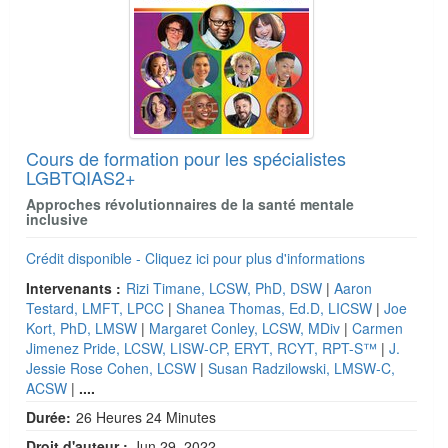
Cours de formation pour les spécialistes
LGBTQIAS2+
Approches révolutionnaires de la santé mentale
inclusive
Crédit disponible - Cliquez ici pour plus d'informations
Intervenants :
Rizi Timane, LCSW, PhD, DSW
|
Aaron
Testard, LMFT, LPCC
|
Shanea Thomas, Ed.D, LICSW
|
Joe
Kort, PhD, LMSW
|
Margaret Conley, LCSW, MDiv
|
Carmen
Jimenez Pride, LCSW, LISW-CP, ERYT, RCYT, RPT-S™
|
J.
Jessie Rose Cohen, LCSW
|
Susan Radzilowski, LMSW-C,
ACSW
|
....
Durée:
26 Heures 24 Minutes
Droit d'auteur :
Jun 29, 2022