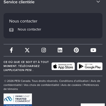
Service clientèle
Carrières
Institut Mindsight
Préférences en matière de courrier électronique
Faculté
PESI Édition
FAQ
Nous contacter
Réseau de psychothérapie
Mon compte
Nous contacter
Therapist.com
Politique de retour et de remboursement
CE OÙ QUE CE SOIT ET À TOUT
MOMENT. TÉLÉCHARGEZ
L'APPLICATION PESI .
© 2026 PESI Canada. Tous droits réservés.
Conditions d’utilisation
|
Avis de
confidentialité
|
Vos choix de confidentialité
|
Avis de cookies
|
Préférences
de témoins