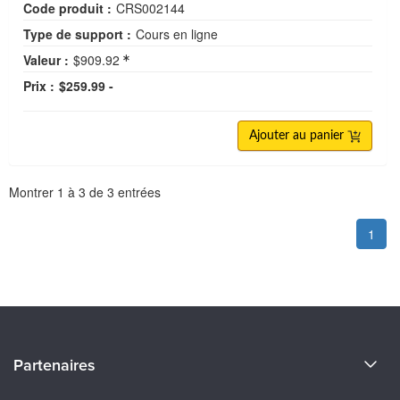
Code produit :
CRS002144
Type de support :
Cours en ligne
Valeur :
$909.92
Prix :
$259.99 -
Ajouter au panier
Pagination
Montrer
1
à
3
de
3
entrées
1
À propos de nous
Partenaires
Devenir un Conférenciers
Certifications Evergreen