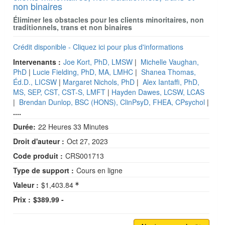
non binaires
Éliminer les obstacles pour les clients minoritaires, non
traditionnels, trans et non binaires
Crédit disponible - Cliquez ici pour plus d'informations
Intervenants :
Joe Kort, PhD, LMSW
|
Michelle Vaughan,
PhD
|
Lucie Fielding, PhD, MA, LMHC
|
Shanea Thomas,
Éd.D., LICSW
|
Margaret Nichols, PhD
|
Alex Iantaffi, PhD,
MS, SEP, CST, CST-S, LMFT
|
Hayden Dawes, LCSW, LCAS
|
Brendan Dunlop, BSC (HONS), ClinPsyD, FHEA, CPsychol
|
....
Durée:
22 Heures 33 Minutes
Droit d'auteur :
Oct 27, 2023
Code produit :
CRS001713
Type de support :
Cours en ligne
Valeur :
$1,403.84
Prix :
$389.99 -