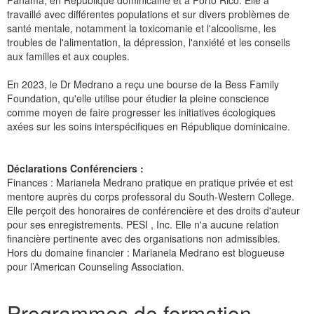
Panama, en République dominicaine et à Porto Rico. Elle a
travaillé avec différentes populations et sur divers problèmes de
santé mentale, notamment la toxicomanie et l'alcoolisme, les
troubles de l'alimentation, la dépression, l'anxiété et les conseils
aux familles et aux couples.
En 2023, le Dr Medrano a reçu une bourse de la Bess Family
Foundation, qu'elle utilise pour étudier la pleine conscience
comme moyen de faire progresser les initiatives écologiques
axées sur les soins interspécifiques en République dominicaine.
Déclarations Conférenciers :
Finances : Marianela Medrano pratique en pratique privée et est
mentore auprès du corps professoral du South-Western College.
Elle perçoit des honoraires de conférencière et des droits d'auteur
pour ses enregistrements. PESI , Inc. Elle n'a aucune relation
financière pertinente avec des organisations non admissibles.
Hors du domaine financier : Marianela Medrano est blogueuse
pour l’American Counseling Association.
Produits 1 à 5 de 6
Programmes de formation