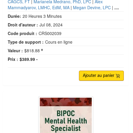
CAGCS, FT
|
Marianela Medrano, PhD, LPC
|
Alex
Mammadyarov, LMHC, EdM, MA
|
Megan Devine, LPC
|
....
Durée:
20 Heures 3 Minutes
Droit d'auteur :
Jul 08, 2024
Code produit :
CRS002039
Type de support :
Cours en ligne
Valeur :
$818.88
Prix :
$389.99 -
Ajouter au panier