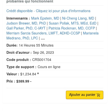
probantes qui fonctionnent
Crédit disponible - Cliquez ici pour plus d'informations
Intervenants :
Mark Epstein, MD
|
Ni-Cheng Liang, MD
|
Judson Brewer, MD, PhD
|
Susan Pollak, MTS, MEd, EdD
|
Gail Parker, PhD, C-IAYT
|
Patricia Rockman, MD, CCFP
|
Merriam Sarcia Saunders, LMFT, ADHD-CCSP
|
Marianela
Medrano, PhD, LPC
|
....
Durée:
14 Heures 55 Minutes
Droit d'auteur :
Sep 26, 2023
Code produit :
CRS001704
Type de support :
Cours en ligne
Valeur :
$1,234.84
Prix :
$389.99 -
Ajouter au panier