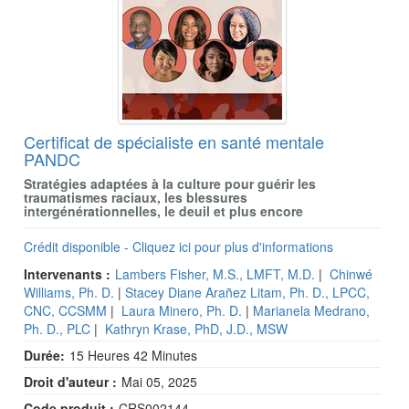
Certificat de spécialiste en santé mentale
PANDC
Stratégies adaptées à la culture pour guérir les
traumatismes raciaux, les blessures
intergénérationnelles, le deuil et plus encore
Crédit disponible - Cliquez ici pour plus d'informations
Intervenants :
Lambers Fisher, M.S., LMFT, M.D.
|
Chinwé
Williams, Ph. D.
|
Stacey Diane Arañez Litam, Ph. D., LPCC,
CNC, CCSMM
|
Laura Minero, Ph. D.
|
Marianela Medrano,
Ph. D., PLC
|
Kathryn Krase, PhD, J.D., MSW
Durée:
15 Heures 42 Minutes
Droit d'auteur :
Mai 05, 2025
Code produit :
CRS002144