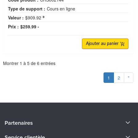
Type de support :
Cours en ligne
Valeur :
$909.92
Prix :
$259.99 -
Ajouter au panier
Pagination
Montrer
1
à
5
de
6
entrées
1
2
"
À propos de nous
Partenaires
Devenir un Conférenciers
Certifications Evergreen
Service clientèle