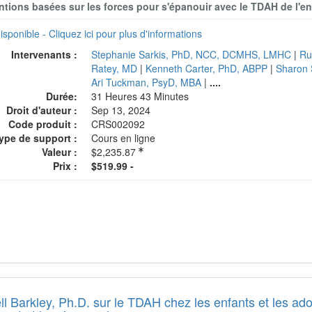
ntions basées sur les forces pour s'épanouir avec le TDAH de l'en
isponible - Cliquez ici pour plus d'informations
Intervenants :
Stephanie Sarkis, PhD, NCC, DCMHS, LMHC
|
Ru
Ratey, MD
|
Kenneth Carter, PhD, ABPP
|
Sharon 
Ari Tuckman, PsyD, MBA
|
....
Durée:
31 Heures 43 Minutes
Droit d'auteur :
Sep 13, 2024
Code produit :
CRS002092
ype de support :
Cours en ligne
Valeur :
$2,235.87
Prix :
$519.99 -
l Barkley, Ph.D. sur le TDAH chez les enfants et les ado