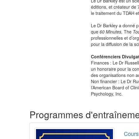
Le Dr Barkley est un scie
éditions, et créateur de 
le traitement du TDAH et 
Le Dr Barkley a donné pl
que
60 Minutes,
The
To
professionnelles et d’org
pour la diffusion de la sc
Conférenciers Divulgat
Finances : Le Dr Russell 
un honoraire pour la conf
des organisations non a
Non financier : Le Dr Ru
l’American Board of Clin
Psychology, Inc.
Produits 1 à 2 de 2
Programmes d'entraînemen
Cours