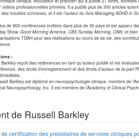
ntifique clinique, éducateur et praticien qui a publié 27 livres, échelles
7 vidéos professionnelles primées. Il a publié plus de 300 articles scienti
des troubles connexes, et il est l’auteur du livre
Managing ADHD in Sc
us de 800 conférences invitées dans plus de 30 pays et est apparu dans
day
Show,
Good Morning America, CBS Sunday Morning, CNN,
et bien 
anisations TDAH pour ses réalisations au cours de sa vie, ses contributi
ience.
ions :
Barkley reçoit des redevances en tant qu’auteur publié et est évaluateur
érence, des droits d’enregistrement et des droits d’auteur de la part PE
dmissibles.
ssell Barkley est diplômé en neuropsychologie clinique, membre de l’Am
ical Neuropsychology, Inc. Il est membre de l’Academy of Clinical Psych
t de Russell Barkley
 de certification des prestataires de services clinique