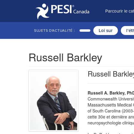
Parcourir le c
Loi sur
l’é
SUJETS D'ACTUALITÉ :
Russell Barkley
Russell Barkle
Russell A. Barkley, Ph
Commonwealth University 
Massachusetts Medical Ce
of South Carolina (2003-
cette 30e et dernière ann
neuropsychologie clini