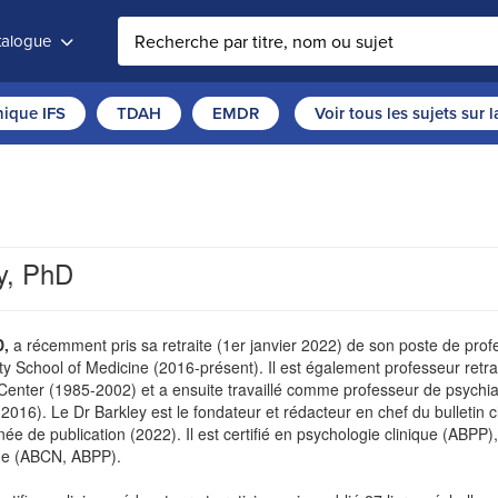
atalogue
thique IFS
TDAH
EMDR
Voir tous les sujets sur 
y, PhD
D,
a récemment pris sa retraite (1er janvier 2022) de son poste de profes
School of Medicine (2016-présent). Il est également professeur retrait
nter (1985-2002) et a ensuite travaillé comme professeur de psychiatr
2016). Le Dr Barkley est le fondateur et rédacteur en chef du bulletin c
ée de publication (2022). Il est certifié en psychologie clinique (ABPP),
que (ABCN, ABPP).