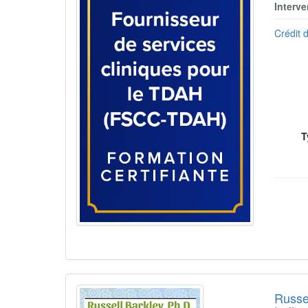
Interve
Crédit d
T
Russel