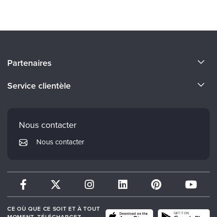
À propos de nous
Partenaires
Devenir un Conférenciers
Certifications Evergreen
Service clientèle
Carrières
Institut Mindsight
Préférences en matière de courrier électronique
Faculté
PESI Édition
FAQ
Nous contacter
Réseau de psychothérapie
Mon compte
Nous contacter
Therapist.com
Politique de retour et de remboursement
CE OÙ QUE CE SOIT ET À TOUT
MOMENT. TÉLÉCHARGEZ