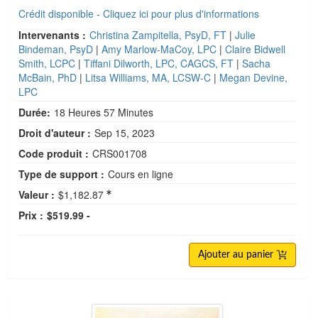
Crédit disponible - Cliquez ici pour plus d'informations
Intervenants :
Christina Zampitella, PsyD, FT
|
Julie
Bindeman, PsyD
|
Amy Marlow-MaCoy, LPC
|
Claire Bidwell
Smith, LCPC
|
Tiffani Dilworth, LPC, CAGCS, FT
|
Sacha
McBain, PhD
|
Litsa Williams, MA, LCSW-C
|
Megan Devine,
LPC
Durée:
18 Heures 57 Minutes
Droit d'auteur :
Sep 15, 2023
Code produit :
CRS001708
Type de support :
Cours en ligne
Valeur :
$1,182.87
Prix :
$519.99 -
Ajouter au panier