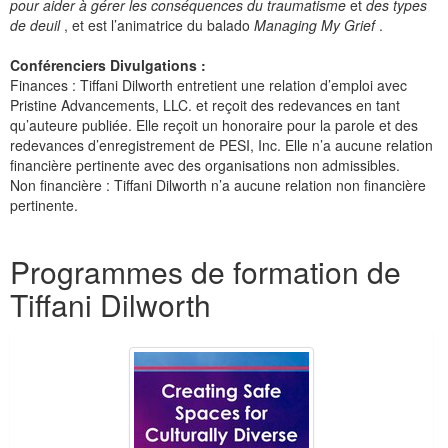
pour aider à gérer les conséquences du traumatisme
et
des types
de deuil
, et est l’animatrice du balado
Managing My Grief
.
Conférenciers Divulgations :
Finances : Tiffani Dilworth entretient une relation d’emploi avec
Pristine Advancements, LLC. et reçoit des redevances en tant
qu’auteure publiée. Elle reçoit un honoraire pour la parole et des
redevances d’enregistrement de PESI, Inc. Elle n’a aucune relation
financière pertinente avec des organisations non admissibles.
Non financière : Tiffani Dilworth n’a aucune relation non financière
pertinente.
Produits 1 à 5 de 8
Programmes de formation de
Tiffani Dilworth