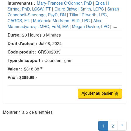
Intervenants :
Mary-Frances O'Connor, PhD
|
Erica H
Sirrine, PhD, LCSW, FT
|
Claire Bidwell Smith, LCPC
|
Susan
Zonnebelt-Smeenge, PsyD, RN
|
Tiffani Dilworth, LPC,
CAGCS, FT
|
Marianela Medrano, PhD, LPC
|
Alex
Mammadyarov, LMHC, EdM, MA
|
Megan Devine, LPC
|
....
Durée:
20 Heures 3 Minutes
Droit d'auteur :
Jul 08, 2024
Code produit :
CRS002039
Type de support :
Cours en ligne
Valeur :
$818.88
Prix :
$389.99 -
Ajouter au panier
Pagination
Montrer
1
à
5
de
8
entrées
1
2
"