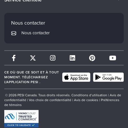
Carrières
Institut Mindsight
Préférences en matière de courrier électronique
Faculté
PESI Édition
FAQ
Nous contacter
Réseau de psychothérapie
Mon compte
Nous contacter
Therapist.com
Politique de retour et de remboursement
CE OÙ QUE CE SOIT ET À TOUT
MOMENT. TÉLÉCHARGEZ
L'APPLICATION PESI .
© 2026 PESI Canada. Tous droits réservés.
Conditions d’utilisation
|
Avis de
confidentialité
|
Vos choix de confidentialité
|
Avis de cookies
|
Préférences
de témoins