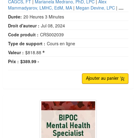
CAGCS, FT
|
Marianela Medrano, PhD, LPC
|
Alex
Mammadyarov, LMHC, EdM, MA
|
Megan Devine, LPC
|
....
Durée:
20 Heures 3 Minutes
Droit d'auteur :
Jul 08, 2024
Code produit :
CRS002039
Type de support :
Cours en ligne
Valeur :
$818.88
Prix :
$389.99 -
Ajouter au panier