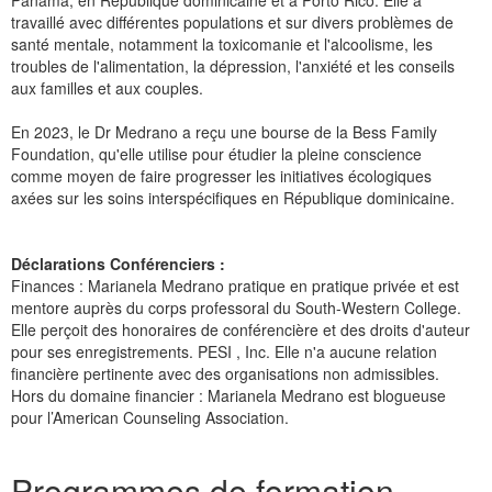
Panama, en République dominicaine et à Porto Rico. Elle a
travaillé avec différentes populations et sur divers problèmes de
santé mentale, notamment la toxicomanie et l'alcoolisme, les
troubles de l'alimentation, la dépression, l'anxiété et les conseils
aux familles et aux couples.
En 2023, le Dr Medrano a reçu une bourse de la Bess Family
Foundation, qu'elle utilise pour étudier la pleine conscience
comme moyen de faire progresser les initiatives écologiques
axées sur les soins interspécifiques en République dominicaine.
Déclarations Conférenciers :
Finances : Marianela Medrano pratique en pratique privée et est
mentore auprès du corps professoral du South-Western College.
Elle perçoit des honoraires de conférencière et des droits d'auteur
pour ses enregistrements. PESI , Inc. Elle n'a aucune relation
financière pertinente avec des organisations non admissibles.
Hors du domaine financier : Marianela Medrano est blogueuse
pour l’American Counseling Association.
Produits 1 à 5 de 6
Programmes de formation