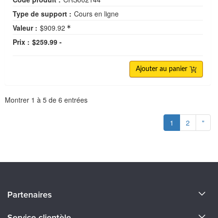
Type de support :
Cours en ligne
Valeur :
$909.92
Prix :
$259.99 -
Ajouter au panier
Pagination
Montrer
1
à
5
de
6
entrées
1
2
"
À propos de nous
Partenaires
Devenir un Conférenciers
Certifications Evergreen
Service clientèle