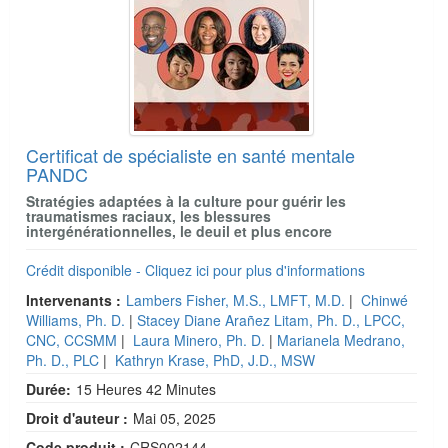
Certificat de spécialiste en santé mentale
PANDC
Stratégies adaptées à la culture pour guérir les
traumatismes raciaux, les blessures
intergénérationnelles, le deuil et plus encore
Crédit disponible - Cliquez ici pour plus d'informations
Intervenants :
Lambers Fisher, M.S., LMFT, M.D.
|
Chinwé
Williams, Ph. D.
|
Stacey Diane Arañez Litam, Ph. D., LPCC,
CNC, CCSMM
|
Laura Minero, Ph. D.
|
Marianela Medrano,
Ph. D., PLC
|
Kathryn Krase, PhD, J.D., MSW
Durée:
15 Heures 42 Minutes
Droit d'auteur :
Mai 05, 2025
Code produit :
CRS002144